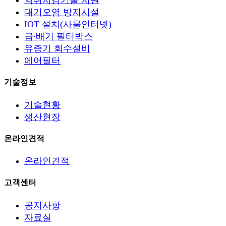
악취저감기술 지원
대기오염 방지시설
IOT 설치(사물인터넷)
급∙배기 필터박스
유증기 회수설비
에어필터
기술정보
기술현황
생산현장
온라인견적
온라인견적
고객센터
공지사항
자료실