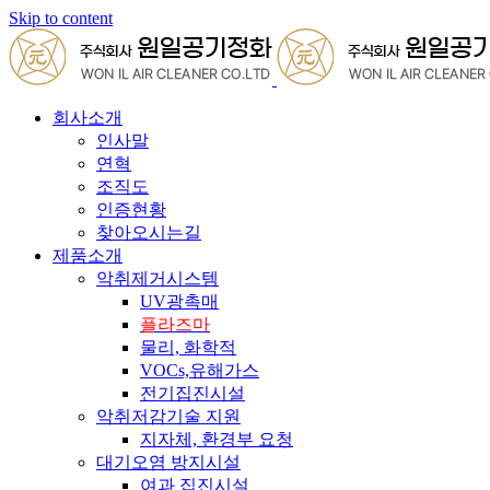
Skip to content
회사소개
인사말
연혁
조직도
인증현황
찾아오시는길
제품소개
악취제거시스템
UV광촉매
플라즈마
물리, 화학적
VOCs,유해가스
전기집진시설
악취저감기술 지원
지자체, 환경부 요청
대기오염 방지시설
여과 집진시설