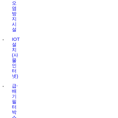
오
염
방
지
시
설
IOT
설
치
(사
물
인
터
넷)
급∙
배
기
필
터
박
스