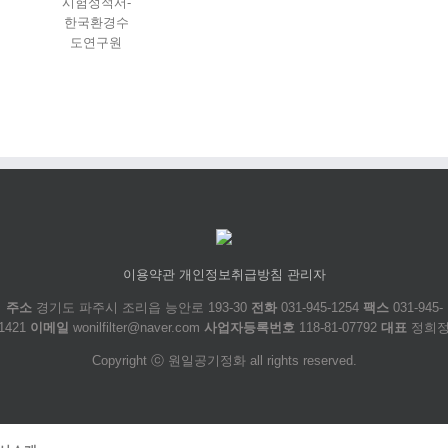
시험성적서-
한국환경수
도연구원
이용약관
개인정보취급방침
관리자
주소
경기도 파주시 조리읍 능안로 193-30
전화
031-945-1254
팩스
031-945-
1421
이메일
wonilfilter@naver.com
사업자등록번호
118-81-07792
대표
정희
Copyright ⓒ 원일공기정화 all rights reserved.
Close