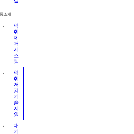
길
품소개
악
취
제
거
시
스
템
악
취
저
감
기
술
지
원
대
기