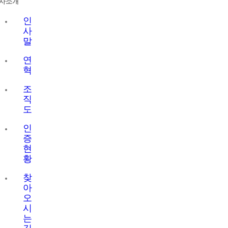
사소개
Sliding
Bar
인
Area
사
말
연
혁
조
직
도
인
증
현
황
찾
아
오
시
는