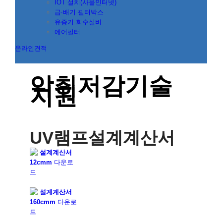
IOT 설치(사물인터넷)
급∙배기 필터박스
유증기 회수설비
에어필터
온라인견적
악취저감기술
지원
UV램프설계계산서
설계계산서
12cmm
다운로
드
설계계산서
160cmm
다운로
드