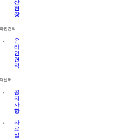
산
현
장
라인견적
온
라
인
견
적
객센터
공
지
사
항
자
료
실