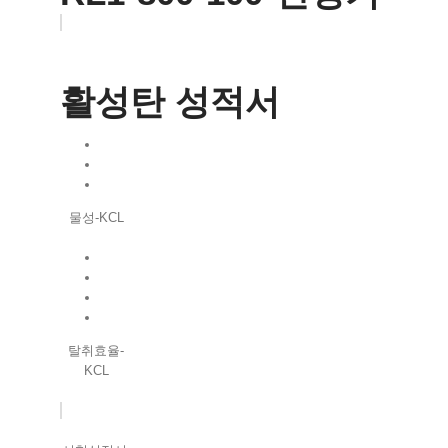
활성탄 성적서
물성-KCL
탈취효율-
KCL