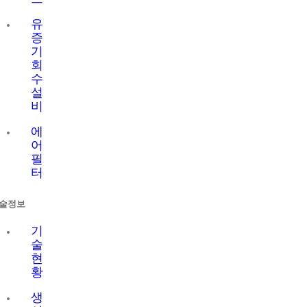
유
증
기
회
수
설
비
에
어
필
터
술정보
기
술
현
황
생