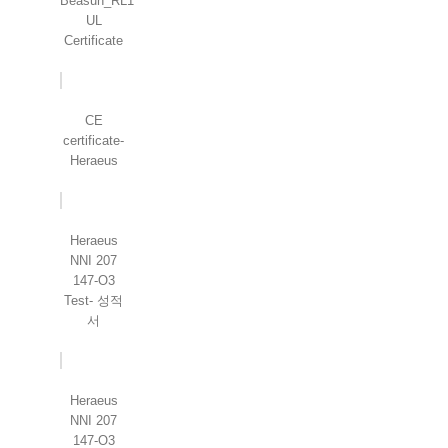
Beasun_RL1
UL
Certificate
CE
certificate-
Heraeus
Heraeus
NNI 207
147-O3
Test- 성적
서
Heraeus
NNI 207
147-O3